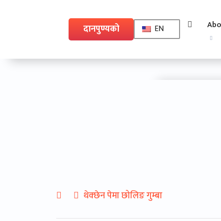
Abo
दानपुण्यको
EN
लागि
20
थेक्छेन पेमा छोलिङ गुम्बा
May