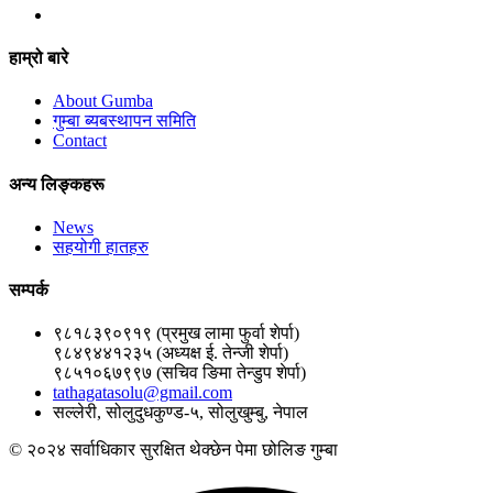
हाम्रो बारे
About Gumba
गुम्बा ब्यबस्थापन समिति
Contact
अन्य लिङ्कहरू
News
सहयोगी हातहरु
सम्पर्क
९८१८३९०९१९ (प्रमुख लामा फुर्वा शेर्पा)
९८४९४४१२३५ (अध्यक्ष ई. तेन्जी शेर्पा)
९८५१०६७९९७ (सचिव ङिमा तेन्डुप शेर्पा)
tathagatasolu@gmail.com
सल्लेरी, सोलुदुधकुण्ड-५, सोलुखुम्बु, नेपाल
© २०२४ सर्वाधिकार सुरक्षित थेक्छेन पेमा छोलिङ गुम्बा