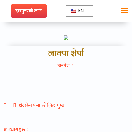
EN
दानपुण्यको लागि
लाक्पा शेर्पा
होमपेज
20
थेक्छेन पेमा छोलिङ गुम्बा
May
# ट्यागहरू :