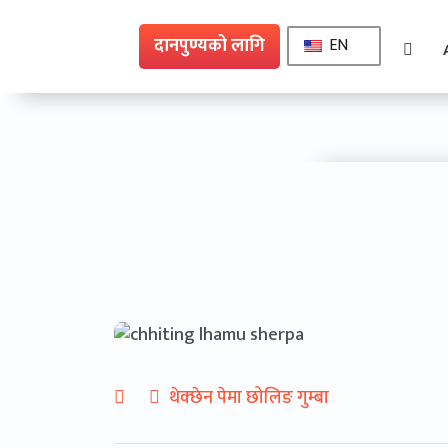
दानपुण्यको लागि
EN
19
थेक्छेन पेमा छोलिङ गुम्बा
Sep