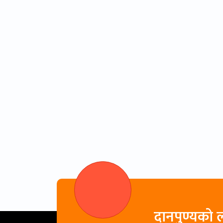
दानपुण्यको ल