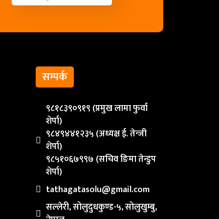
सम्पर्क
९८१८३९०९१९ (प्रमुख लामा फुर्वा
शेर्पा)
९८४९४४१२३५ (अध्यक्ष ई. तेन्जी
शेर्पा)
९८५१०६७९९७ (सचिव ङिमा तेन्डुप
शेर्पा)
tathagatasolu@gmail.com
सल्लेरी, सोलुदुधकुण्ड-५, सोलुखुम्बु,