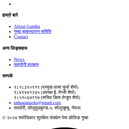
हाम्रो बारे
About Gumba
गुम्बा ब्यबस्थापन समिति
Contact
अन्य लिङ्कहरू
News
सहयोगी हातहरु
सम्पर्क
९८१८३९०९१९ (प्रमुख लामा फुर्वा शेर्पा)
९८४९४४१२३५ (अध्यक्ष ई. तेन्जी शेर्पा)
९८५१०६७९९७ (सचिव ङिमा तेन्डुप शेर्पा)
tathagatasolu@gmail.com
सल्लेरी, सोलुदुधकुण्ड-५, सोलुखुम्बु, नेपाल
© २०२४ सर्वाधिकार सुरक्षित थेक्छेन पेमा छोलिङ गुम्बा