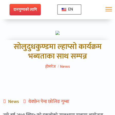
EN
दानपुण्यको लागि
सोलुदुधकुण्डमा ल्हाप्सो कार्यक्रम
भब्यताका साथ सम्पन्न
होमपेज
News
12
News
थेक्छेन पेमा छोलिङ गुम्बा
Feb
नयॅा बर्ष २१५१ स्यिड॰ फो डुकलोको उपलक्ष्यमा गुम्बामा आयोजना