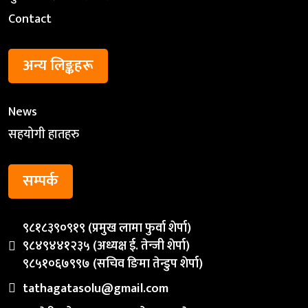
Contact
अन्य लिङ्कहरू
News
सहयोगी हातहरु
सम्पर्क
९८१८३९०९१९ (प्रमुख लामा फुर्वा शेर्पा)
९८४९४४१२३५ (अध्यक्ष ई. तेन्जी शेर्पा)
९८५१०६७९९७ (सचिव ङिमा तेन्डुप शेर्पा)
tathagatasolu@gmail.com