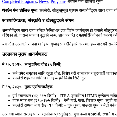
Completed Programs
,
News
,
Programs
थेक्छेन पेमा छोलिङ गुम्बा
थेक्छेन पेमा छोलिङ गुम्बा
, सल्लेरी, सोलुखुम्बुले प्रथम अन्तर्राष्ट्रिय सागा दावा
आध्यात्मिकता, संस्कृति र खेलकुदको संगम
अन्तर्राष्ट्रिय सागा दावा रनिङ फेस्टिभल एक विशेष कार्यक्रम हो जसले सोल
गरिएको हो, जसले भगवान बुद्धको जन्म, ज्ञान प्राप्ति र महापरिनिर्वाणको स्मरण गर
यस दौड उत्सवले सम्पदा मार्गहरू, गुम्बाहरू र ऐतिहासिक स्थलहरू पार गर्दै सल्लेर
उत्सवका मुख्य आकर्षणहरू
मे १०, २०२५ | सामुदायिक दौड (५ किमी)
सबै उमेर समूहका लागि खुला दौड, विशेष गरी बच्चाहरू र शुरुवाती धावक
सल्लेरी शहरका विभिन्न भागहरू हेर्ने विशेष सिटी टुर
मे ११, २०२५ | मुख्य प्रतिस्पर्धाहरू
पूर्ण म्याराथन (४२.१९५ किमी) – ITRA प्रमाणित UTMB इन्डेक्स सहित, थुप
हाफ म्याराथन (२१.०९७५ किमी) – बेनी गाउँ, फेरा, चिवाङ गुम्बा, सुकी गाउँ
सल्लेरी सम्पदा मार्ग दौड (११ किमी) – गुरु गुम्बा, याङ्सा गुम्बा र मेटो पकेना
उत्सवमा ध्यान सत्रहरू, सांस्कृतिक प्रस्तुतिहरू, युवा कला प्रदर्शनी, स्थानी