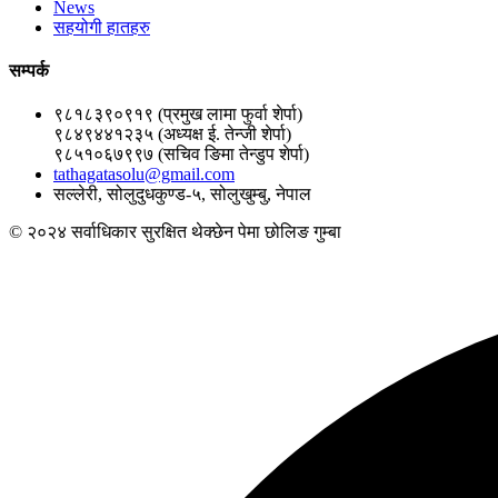
News
सहयोगी हातहरु
सम्पर्क
९८१८३९०९१९ (प्रमुख लामा फुर्वा शेर्पा)
९८४९४४१२३५ (अध्यक्ष ई. तेन्जी शेर्पा)
९८५१०६७९९७ (सचिव ङिमा तेन्डुप शेर्पा)
tathagatasolu@gmail.com
सल्लेरी, सोलुदुधकुण्ड-५, सोलुखुम्बु, नेपाल
© २०२४ सर्वाधिकार सुरक्षित थेक्छेन पेमा छोलिङ गुम्बा