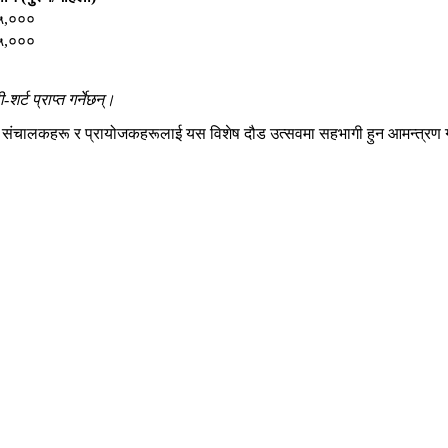
५,०००
५,०००
र्ट प्राप्त गर्नेछन्।
 संचालकहरू र प्रायोजकहरूलाई यस विशेष दौड उत्सवमा सहभागी हुन आमन्त्रण गर्द