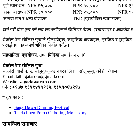
पूर्ण म्याराथन
NPR ७५,०००
NPR ५०,०००
NPR ३
हाफ म्याराथन
NPR ३५,०००
NPR २५,०००
NPR १
सम्पदा मार्ग र अन्य दौडहरू
TBD (प्रायोजित उपहारहरू)
दर्ता गरी दौड पूरा गर्ने सबै सहभागीहरूले फिनिशर मेडल, प्रमाणपत्र र आकर्षक टी-श
थेक्छेन पेमा छोलिङ गुम्बाले खेलाडीहरू, साहसिक धावकहरू, ट्रेकिङ र हाइकिङ
प्रवर्द्धनमा महत्त्वपूर्ण भूमिका निर्वाह गर्नेछ।
सहभागिता
,
प्रायोजन
, तथा
मिडिया
सम्पर्कका लागि
थेक्छेन पेमा छोलिङ गुम्बा
सल्लेरी, वार्ड नं. ५, सोलुदुधकुण्ड नगरपालिका, सोलुखुम्बु, कोशी, नेपाल
Email: tathagatasolu@gmail.com
Website:
sagadawarun.com
फोन:
+९७७-९८४९४४१२३५, ९८५१०६७९९७
# ट्यागहरू :
Saga Dawa Running Festival
Thekchhen Pema Chholing Monastary
सम्बन्धित समाचार