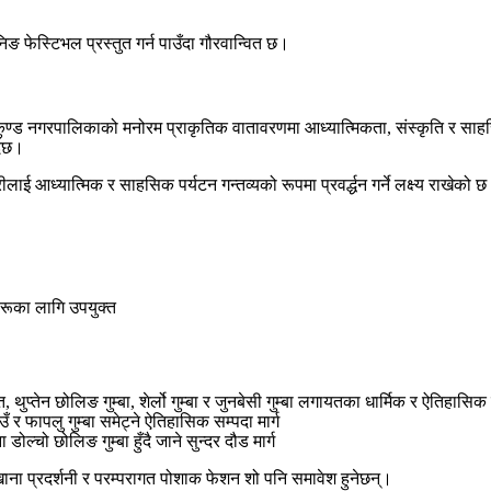
 रनिङ फेस्टिभल प्रस्तुत गर्न पाउँदा गौरवान्वित छ।
ुदुधकुण्ड नगरपालिकाको मनोरम प्राकृतिक वातावरणमा आध्यात्मिकता, संस्कृति 
्दछ।
ीलाई आध्यात्मिक र साहसिक पर्यटन गन्तव्यको रूपमा प्रवर्द्धन गर्ने लक्ष्य राखेको 
हरूका लागि उपयुक्त
्तेन छोलिङ गुम्बा, शेर्लो गुम्बा र जुनबेसी गुम्बा लगायतका धार्मिक र ऐतिहासिक
 र फापलु गुम्बा समेट्ने ऐतिहासिक सम्पदा मार्ग
 डोल्चो छोलिङ गुम्बा हुँदै जाने सुन्दर दौड मार्ग
य खाना प्रदर्शनी र परम्परागत पोशाक फेशन शो पनि समावेश हुनेछन्।