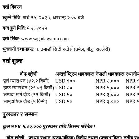
दर्ता विवरण
खुल्ने मिति
: मार्च १५, २०२५, अपरान्ह २:०० बजे
बन्द हुने मिति
: मे २, २०२५
दर्ता लिंक
: www.sagadawarun.com
भुक्तानी स्थानहरू
: काठमाडौं सिटी स्टोर्स (ठमेल, बौद्ध, सल्लेरी)
दर्ता शुल्क
दौड श्रेणी
अन्तर्राष्ट्रिय धावकहरू
नेपाली धावकहरू
स्थानी
पूर्ण म्याराथन (४२.२ किमी)
USD १००
NPR ८,०००
NPR १
हाफ म्याराथन (२१.०९ किमी)
USD ८०
NPR ५,०००
NPR १
सम्पदा मार्ग दौड (११ किमी)
USD ५०
NPR ३,०००
NPR १
सामुदायिक दौड (५ किमी)
USD ५०
NPR ३,०००
NPR 
पुरस्कार र सम्मान
कुल NPR ५,००,००० पुरस्कार राशि वितरण गरिनेछ।
दौड श्रेणी
प्रथम स्थान (पुरुष/महिला)
द्वितीय स्थान (पुरुष/महिला)
तृतीय स्