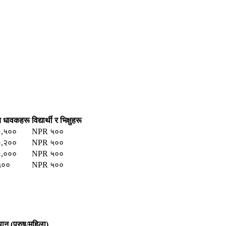
य धावकहरू
विद्यार्थी र भिक्षुहरू
,५००
NPR ५००
,२००
NPR ५००
,०००
NPR ५००
५००
NPR ५००
थान (पुरुष/महिला)