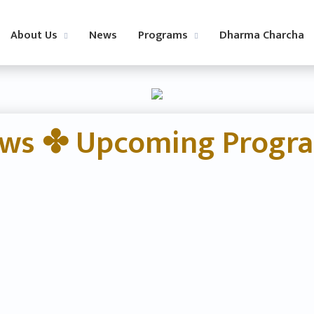
About Us
News
Programs
Dharma Charcha
ws
✤
Upcoming Progr