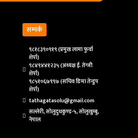
सम्पर्क
९८१८३९०९१९ (प्रमुख लामा फुर्वा
शेर्पा)
९८४९४४१२३५ (अध्यक्ष ई. तेन्जी
शेर्पा)
९८५१०६७९९७ (सचिव ङिमा तेन्डुप
शेर्पा)
tathagatasolu@gmail.com
सल्लेरी, सोलुदुधकुण्ड-५, सोलुखुम्बु,
नेपाल